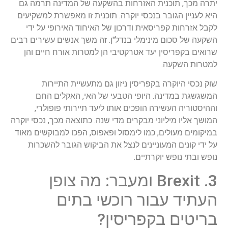
יתרה מכך, תוכנית האזרחות בהשקעה של המדינה תרמה גם
היא לעניין הגובר בנכסי יוקרה. תוכנית זו מאפשרת למשקיעים
לקבל אזרחות קפריסאית ודרכון של האיחוד האירופי על ידי
השקעה של סכום מינימלי בנדל"ן. זה משך אנשים עשירים רבים
שרואים בקפריסין יעד אטרקטיבי הן למטרות אורח חיים והן
למטרות השקעה.
שוק נכסי היוקרה בקפריסין ניזון גם מתעשיית התיירות
המשגשגת במדינה. היופי הטבעי של האי, האקלים החם
וההיסטוריה העשירה הופכים אותו ליעד תיירותי פופולרי,
המושך אליו מיליוני מבקרים מדי שנה. כתוצאה מכך, נכסי יוקרה
במיקומים מעולים, כמו לימסול ופאפוס, הפכו למבוקשים מאוד
על ידי קונים המעוניינים לנצל את הביקוש הגובר להשכרות
נופש ובתי נופש יוקרתיים.
3. Brexit ומעבר: מה צופן
העתיד עבור רוכשי בתים
בריטים בקפריסין?