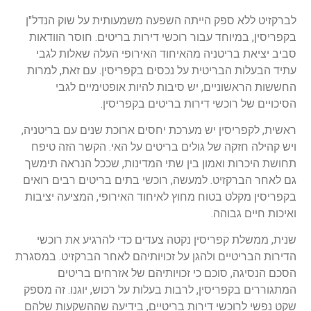
לברקזיט ללא ספק הייתה השפעה משמעותית על שוק הנדל"ן
בקפריסין, במיוחד עבור רוכשי דירות בריטים. חוסר הוודאות
סביב יציאת בריטניה מהאיחוד האירופי העלה שאלות לגבי
עתיד הבעלות הבריטית על נכסים בקפריסין. עם זאת, למרות
החששות הראשוניים, יש סיבות להיות אופטימיים לגבי
הסיכויים של רוכשי דירות בריטים בקפריסין.
ראשית, לקפריסין יש מערכת יחסים ארוכת שנים עם בריטניה,
ויש קהילה חזקה של גולים בריטים על האי. הקשר הזה טיפח
תחושת היכרות ואמון בין שתי המדינות, שככל הנראה תימשך
גם לאחר הברקזיט. למעשה, רוכשי בתים בריטים רבים רואים
בקפריסין מקלט בטוח מחוץ לאיחוד האירופי, המציעה יציבות
ואיכות חיים גבוהה.
שנית, ממשלת קפריסין נקטה צעדים כדי להרגיע את רוכשי
הדירות הבריטיים ולהגן על זכויותיהם לאחר הברקזיט. במסגרת
הסכם הנסיגה, סוכם כי זכויותיהם של אזרחים בריטים
המתגוררים בקפריסין, לרבות בעלות על רכוש, יוגנו. זה מספק
שקט נפשי לרוכשי דירות בריטיים, בידיעה שההשקעות שלהם