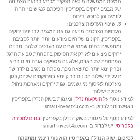
תמיכת הממשלה מילאה תפקיד מכריע בהנעת הצמיחה
של מבנים ירוקים בקפריסין והפיכתם לנגישים יותר הן
ליזמים והן לרוכשי דירות.
3. שינוי העדפות צרכנים:
העדפות הצרכנים מניעה גם את המגמה לבניינים ירוקים
בקפריסין. הקונים של היום מודעים יותר ויותר לסביבה
ומחפשים בתים שמתיישרים עם הערכים שלהם. מבנים
ירוקים מציעים לא רק את הסיפוק בהפחתת טביעת הרגל
הפחמנית של האדם, אלא גם מספקים אורח חיים בריא
ובר קיימא יותר. כתוצאה מכך, מפתחים מגיבים לדרישה
זו על ידי שילוב תכונות בר קיימא בפרויקטים שלהם, כגון
מערכות לאיסוף מי גשמים, גגות ירוקים ומערכות ניהול
פסולת יעילות.
למידע נוסף על
השקעות נדל"ן
ומגמות בשוק הנדלן בקפריסין
באפשרותך לבדוק ב- smart-invest4u.com
למידע נוסף על מגמות בשוק הנדלן בקפריסין ו
בתים למכירה
בקפריסין
יש לבדוק ב- smart-invest4u.com
לסיכום, שוק הנדל"ן בקפריסין הוא נוף דינמי ומתפתח