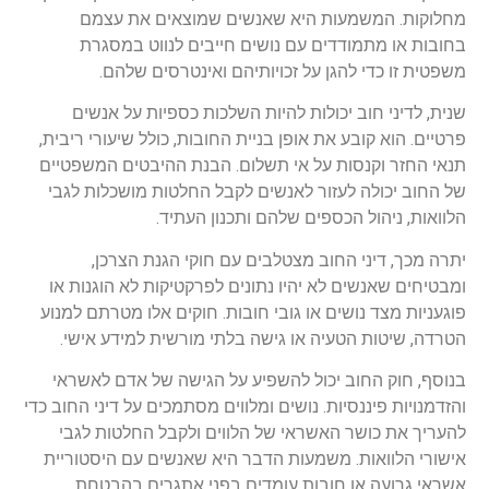
מחלוקות. המשמעות היא שאנשים שמוצאים את עצמם
בחובות או מתמודדים עם נושים חייבים לנווט במסגרת
משפטית זו כדי להגן על זכויותיהם ואינטרסים שלהם.
שנית, לדיני חוב יכולות להיות השלכות כספיות על אנשים
פרטיים. הוא קובע את אופן בניית החובות, כולל שיעורי ריבית,
תנאי החזר וקנסות על אי תשלום. הבנת ההיבטים המשפטיים
של החוב יכולה לעזור לאנשים לקבל החלטות מושכלות לגבי
הלוואות, ניהול הכספים שלהם ותכנון העתיד.
יתרה מכך, דיני החוב מצטלבים עם חוקי הגנת הצרכן,
ומבטיחים שאנשים לא יהיו נתונים לפרקטיקות לא הוגנות או
פוגעניות מצד נושים או גובי חובות. חוקים אלו מטרתם למנוע
הטרדה, שיטות הטעיה או גישה בלתי מורשית למידע אישי.
בנוסף, חוק החוב יכול להשפיע על הגישה של אדם לאשראי
והזדמנויות פיננסיות. נושים ומלווים מסתמכים על דיני החוב כדי
להעריך את כושר האשראי של הלווים ולקבל החלטות לגבי
אישורי הלוואות. משמעות הדבר היא שאנשים עם היסטוריית
אשראי גרועה או חובות עומדים בפני אתגרים בהבטחת