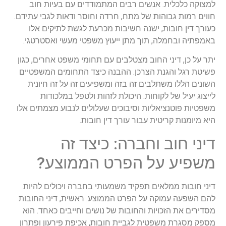
למצוקה כלכלית. אנשים רבים המתמודדים עם בעיות חוב
חווים רמות גבוהות של מתח, חרדה וחוסר ודאות לגבי עתידם.
כעורך דין חובות, ישנה חשיבות מכרעת לגשת לתיקים אלו
באמפתיה ובחמלה, תוך מתן ייעוץ משפטי מעשי ואסטרטגי.
יתר על כן, דיני החוב מצטלבים עם תחומי משפט אחרים, כגון
פשיטת רגל והגנת הצרכן. ההבנה כיצד התחומים המשפטיים
השונים הללו משתלבים זה בזה ומשפיעים זה על זה חיונית
לייצוג יעיל של לקוחות. היכולת לזהות ולטפל במלכודות
משפטיות פוטנציאליות וסיבוכים שעלולים לנבוע מצמתים אלו
היא מיומנות קריטית עבור עורך דין חובות.
דיני חוב וחברה: כיצד זה
משפיע על הפרט הממוצע?
דיני חובות ממלאים תפקיד משמעותי בחברה ויכולים להיות
להם השפעה עמוקה על הפרט הממוצע. ראשית, דיני החובות
מסדירים את הזכויות והחובות של נושים וחייבים כאחד. הוא
מספק מסגרת משפטית לגביית חובות, אכיפת פירעון ופתרון