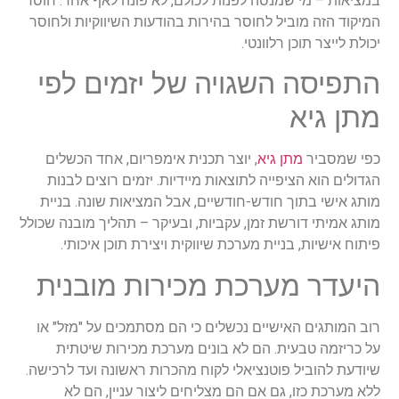
במציאות – מי שמנסה לפנות לכולם, לא פונה לאף אחד. חוסר
המיקוד הזה מוביל לחוסר בהירות בהודעות השיווקיות ולחוסר
יכולת לייצר תוכן רלוונטי.
התפיסה השגויה של יזמים לפי
מתן גיא
כפי שמסביר
מתן גיא
, יוצר תכנית אימפריום, אחד הכשלים
הגדולים הוא הציפייה לתוצאות מיידיות. יזמים רוצים לבנות
מותג אישי בתוך חודש-חודשיים, אבל המציאות שונה. בניית
מותג אמיתי דורשת זמן, עקביות, ובעיקר – תהליך מובנה שכולל
פיתוח אישיות, בניית מערכת שיווקית ויצירת תוכן איכותי.
היעדר מערכת מכירות מובנית
רוב המותגים האישיים נכשלים כי הם מסתמכים על "מזל" או
על כריזמה טבעית. הם לא בונים מערכת מכירות שיטתית
שיודעת להוביל פוטנציאלי לקוח מהכרות ראשונה ועד לרכישה.
ללא מערכת כזו, גם אם הם מצליחים ליצור עניין, הם לא