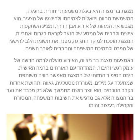
מצגת בר מצווה היא בעלת משמעות ייחודית בחגיגה,
המשמשת מחווה ויזואלית לצמיחתו ולהישגיו של הצעיר. הוא
מגבש את המהות של אירוע אבן הדרך, ומציע השתקפות
אישית ולבבית של המסע של הנער לקראת בגרות ואחריות.
המצגת הופכת למוקד החגיגה, מפנה את תשומת הלב להישגיו
של הפרט ולתמיכת המשפחה והחברים לאורך השנים.
באמצעות מצגת בר מצווה, האירוע מועלה לרמה חדשה של
עומק רגשי וחיבור, המהדהד עם האורחים ברמה האישית.
היבט הסיפור החזותי של המצגת מאפשר חוויה משותפת
שמתעלה על מילים, מעוררת נוסטלגיה, גאווה ותחושת אחדות
בקרב הנוכחים. הוא יוצר רושם מתמשך שלא רק מכבד את נער
בר המצווה אלא גם מדגיש את חשיבות המשפחה, המסורת
והקהילה בעיצוב זהותו.