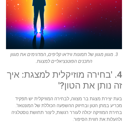
3. מגוון מגוון של תמונות ווידאו קליפים, המדגימים את מגוון
התכנים הפוטנציאליים למצגת.
4. 'בחירה מוזיקלית למצגת: איך
זה נותן את הטון?'
בעת יצירת מצגת בר מצווה, לבחירה המוזיקלית יש תפקיד
מכריע במתן הטון ובחיזוק ההשפעה הכוללת של המונטאז'.
בחירת המוזיקה יכולה לעורר רגשות, ליצור תחושת נוסטלגיה
ולהעלות את חווית הסיפור.