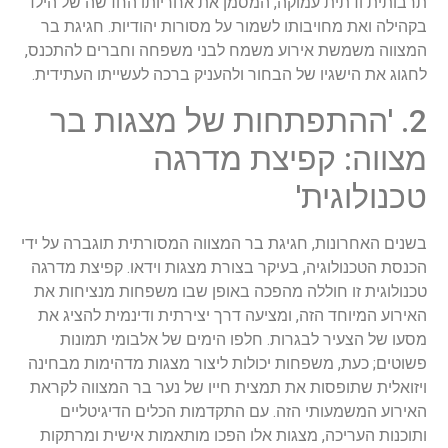
תרבותית ודתית עמוקה, המסמן את אחריותו החדשה של הילד
בקהילה ואת מחויבותו לשמור על מסורות יהודיות. חגיגת בר
המצווה משמשת אירוע משמח לבני משפחה וחברים להתכנס,
לחגוג את הישגיו של הבחור ולהעניק ברכה לעשייתו העתידית.
2. 'ההתפתחות של מצגות בר
מצווה: קפיצת מדרגה
טכנולוגית'
בשנים האחרונות, חגיגת בר המצווה המסורתית תוגברה על ידי
הכנסת הטכנולוגיה, בעיקר בצורת מצגות וידאו. קפיצת מדרגה
טכנולוגית זו חוללה מהפכה באופן שבו משפחות מנציחות את
האירוע המיוחד הזה, ומציעה דרך יצירתית ודינמית להציג את
מסעו של הצעיר לבגרות. חלפו הימים של אלבומי תמונות
פשוטים; כעת, משפחות יכולות ליצור מצגות מדהימות מבחינה
ויזואלית שתופסות את תמצית חייו של נער בר המצווה לקראת
האירוע המשמעותי הזה. עם התקדמות הכלים הדיגיטליים
ותוכנות העריכה, מצגות אלו הפכו מותאמות אישית ומרתקות