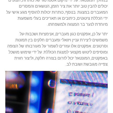
במהלך המונטאז'. על ידי מיקום אסטרטגי של כותרות, הצופים
יכולים להבין טוב יותר את ציר הזמן, הנושאים והמסרים
המועברים במצגת. בנוסף, כותרות יכולות להוסיף מגע אישי על
ידי הכללת ציטוטים, כיתובים או תאריכים בעלי משמעות
מיוחדת לנער בר המצווה ולמשפחתו.
יתר על כן, אפקטים כגון מעברים, אנימציות ושכבות-על
משמשים ליצירת עניין ויזואלי ומעברים חלקים בין תמונות
וסרטונים. אפקטים אלו עוזרים לשמור על מעורבותו של הצופה
ומוסיפים ליטוש מקצועי למצגת הכוללת. על ידי שימוש מושכל
באפקטים, המונטאז' יכול לזרום בצורה חלקה, וליצור חווית
צפייה מגובשת ושובת לב.