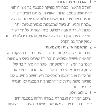
1. הגדרת מצב הרוח:
השלב הראשון בבחירת מוזיקה למצגת בר מצווה הוא
להתחשב במצב הרוח והאווירה שאתם רוצים ליצור.
מנגינות אופטימיות וחגיגיות יכולות להביא תחושה של
שמחה וחגיגיות, בעוד שמנגינות סנטימנטליות יותר
יכולות לעורר תגובה רפלקטיבית ורגשית. על ידי יישור
המוזיקה עם הטון הרצוי של האירוע, המצגת יכולה להדהד
עמוק יותר עם הקהל.
2. התאמה אישית ומשמעות:
היבט נוסף שיש לקחת בחשבון בעת בחירת מוזיקה הוא
התאמה אישית ומשמעות. בחירת שירים בעלי משמעות
לנער בר המצווה ולמשפחתו יכולה להוסיף רובד של
עומק וחיבור אישי למונטאז'. בין אם מדובר בשיר אהוב
מהילדות או ברצועה המסמלת רגע חשוב בחייו, שילוב
מוזיקה משמעותית יכול להפוך את המצגת לאותנטית
ולבבית יותר.
3. שילוב חלק:
שילוב המוזיקה הנבחרת בצורה חלקה במצגת חיוני
ליצירת חווית צפייה מגובשת ומושכת. מעבר בין רצועות