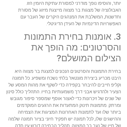
יותר, והוסיפו נופך מודרני למסורת עתיקת היומין הזו.
האבולוציה של מצגות בר מצווה מייצגת מיזוג של מסורת
וחדשנות, המשלבת את המנהגים היקרים של העבר עם
האפשרויות הדינמיות של העידן הדיגיטלי.
3. אומנות בחירת התמונות
והסרטונים: מה הופך את
הצילום המושלם?
בחירת התמונות והסרטונים הנכונים למצגת בר מצווה היא
היבט מכריע ביצירת מונטאז' בלתי נשכח ומשפיע. כל תמונה
וקליפ חייבים להיבחר בקפידה כדי לשקף את מהות המסע של
הצעיר ולהדגיש אבני דרך משמעותיות בחייו. התהליך כולל סינון
של שנים של זיכרונות כדי לאצור אוסף שמספר סיפור מגובש
ומרתק. מתמונות תינוק המתעדות את הרגעים המוקדמים
ביותר שלו ועד לתמונות האחרונות המציגות את הצמיחה
וההישגים שלו, לכל תמונה יש תפקיד חיוני בציור תמונה שלמה
של חייו של נער בר המצווה. תהליך הבחירה דורש עין חדה