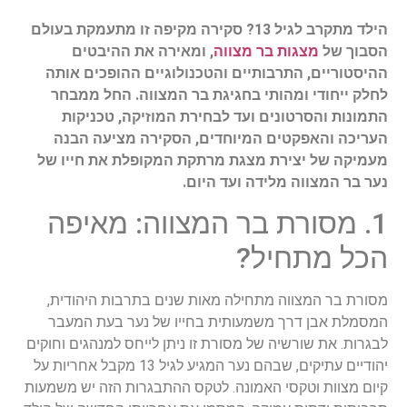
הילד מתקרב לגיל 13? סקירה מקיפה זו מתעמקת בעולם
הסבוך של
מצגות בר מצווה
, ומאירה את ההיבטים
ההיסטוריים, התרבותיים והטכנולוגיים ההופכים אותה
לחלק ייחודי ומהותי בחגיגת בר המצווה. החל ממבחר
התמונות והסרטונים ועד לבחירת המוזיקה, טכניקות
העריכה והאפקטים המיוחדים, הסקירה מציעה הבנה
מעמיקה של יצירת מצגת מרתקת המקופלת את חייו של
נער בר המצווה מלידה ועד היום.
1. מסורת בר המצווה: מאיפה
הכל מתחיל?
מסורת בר המצווה מתחילה מאות שנים בתרבות היהודית,
המסמלת אבן דרך משמעותית בחייו של נער בעת המעבר
לבגרות. את שורשיה של מסורת זו ניתן לייחס למנהגים וחוקים
יהודיים עתיקים, שבהם נער המגיע לגיל 13 מקבל אחריות על
קיום מצוות וטקסי האמונה. לטקס ההתבגרות הזה יש משמעות