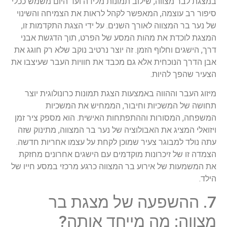
במצגת לבר מצווה, שילוב תמונות מלידה ועד היום משמש ככלי
סיפור רב עוצמה, המאפשר לקהל לראות את הצמיחה והשינוי
של נער בר המצווה לאורך השנים. על ידי הצגת התקדמות זו,
המצגת לוכדת את מהות המסע של הפרט, תוך הדגשת אבני
דרך, הישגים וחלוף הזמן. זה יוצר נרטיב נוקב שלא רק חוגג את
אבן הדרך הנוכחית אלא גם מכבד את חוויות העבר שעיצבו את
הצעיר שהפך להיות.
מיזוג העבר וההווה באמצעות הצגת תמונות כרונולוגית יוצר
תחושה של המשכיות וחיבור, הממחיש את המשכיות
המשפחה, המסורות וההתפתחות האישית. הוא מספק ציר זמן
ויזואלי המציג את האבולוציה של נער בר המצווה, מתינוק שזה
עתה נולד למבוגר צעיר שמוכן לקחת על עצמו אחריות חדשה.
הצמדה זו של זיכרונות מוקדמים עם הישגים אחרונים מחזקת
את המשמעות של אירוע בר המצווה כרגע מרכזי במסע חייו של
הילד.
7. ההשפעה של מצגת בר
מצווה: מה מייחד אותה?