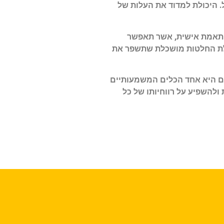
סום מקוון ככלל. היכולת למדוד את העלות של
מותאמת אישית, אשר תאפשר
להוביל לקבלת החלטות מושכלת שתשפר את
נים היא אחד הכלים המשמעותיים
ווקי. לפיכך, החינוך וההבנה המעמיקה במדדים כמו CPC יכולים לשנות ולהשפיע על רווחיותו של כל