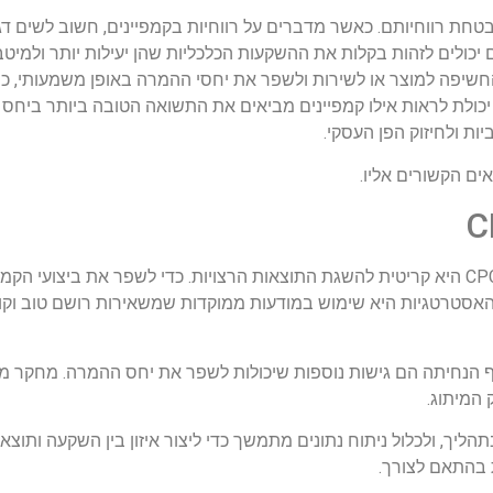
בטחת רווחיותם. כאשר מדברים על רווחיות בקמפיינים, חשוב לשים ד
יצועי הפרסום. בעזרת מדד CPC, מפרסמים יכולים לזהות בקלות את ההשקעות הכלכליות שהן יעילו
 החשיפה למוצר או לשירות ולשפר את יחסי ההמרה באופן משמעותי, כ
וסף לכך, מדד CPC נותן למפרסמים יכולת לראות אילו קמפיינים מביאים את התשואה הטובה ב
ות ולחיזוק הפן העסקי.
ים הקשורים אליו.
במסגרת עולם השיווק הדיגיטלי, התמודדות נכונה עם מדד CPC היא קריטית להשגת התוצאות הרצויות. כדי ל
ת האסטרטגיות היא שימוש במודעות ממוקדות שמשאירות רושם טוב וק
ף הנחיתה הם גישות נוספות שיכולות לשפר את יחס ההמרה. מחקר מ
 המיתוג.
יך, ולכלול ניתוח נתונים מתמשך כדי ליצור איזון בין השקעה ותו
ת בהתאם לצורך.