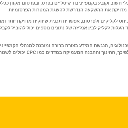
המידע שנאסף, ניתן להסיק כי מדד CPC הוא כלי חשוב וקובע בקמפיינים דיגיטליים בפרט, ובפר
ה מדויקת את ההשקעה הנדרשת להשגת המטרות הפרסומיות.
יחס לקליקים ולפרסום, אפשרית תכנית שיווקית מדויקת יותר ו
R). השילוב בין הבנת מדד העלות לקליק לבין אנליזה של נתונים נוספים יכול 
טכנולוגיה, הנגשת המידע בצורה ברורה ומובנת למנהלי הקמפיי
ביותר לשיפור תהליך קבלת ההחלטות בהיבט השי