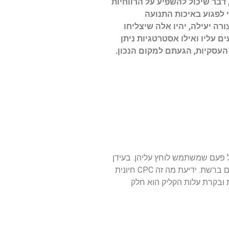
ר תנועה לאתר שלו, דבר שיכול להשפיע על הרווחיות
ת העלויות מבלי לפגוע באיכות התנועה
ה יעילה, יהיו אלה שיצליחו
ושב, מהם הגורמים המשפיעים עליו ואילו אסטרטגיות ניתן
וונות בכל פעם שמשתמש לוחץ עליהן. בעידן
הטכנולוגי המודרני, כל פעולת קליק מקבלת משמעות כלכלית שמגבירה את הצורך להעריך את השווי הכלכלי של לחיצות משתמשים ברשת. ידיעת מה זה CPC חיונית
ת ובקרת עלות הקליק הוא חלק