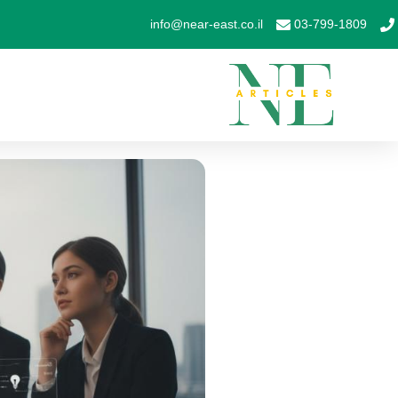
info@near-east.co.il
03-799-1809