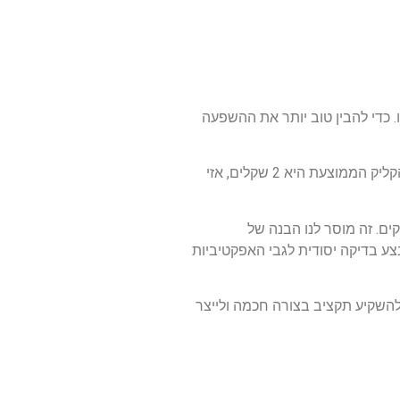
. כדי להבין טוב יותר את ההשפעה
נניח שעסק מסויים מפעיל קמפיין פרסומי ברשת שגוגל אדוורדס, והוא קובע תקציב יומי מלא של 100 שקלים. אם עלות הקליק הממוצעת היא 2 שקלים, אזי
ת את עלות הקליק שלה ב-5 שקלים, באותו תקציב יומי של 100 שקלים, היא תוכל לקבל רק 20 קליקים. זה מוסר לנו הבנה של
ע בדיקה יסודית לגבי האפקטיביות
 להשקיע תקציב בצורה חכמה ולייצר