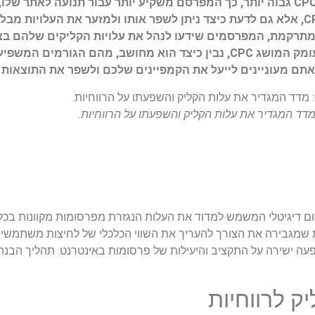
המפרסם בכל פעם שיש קליק על המודעה שלו. ככל ש-CPC גבוה יותר, כך המפרסם משקיע יותר עבו
הכללית. לכן, חשוב לא רק להבין איך מחשבים את ה-CPC, אלא גם לדעת כיצד ניתן לשפר אותו ולמזער א
מתרקמת, המפרסמים שידעו לנהל את עלויות הקליקים שלהם בצור
להניב את התוצאות הטובות ביותר. במאמר זה נצלול לעומק המושג CPC, נבין כיצד הוא מח
Cost P) היא מדד מרכזי בפרסום דיגיטלי המשמש למדוד את העלות הנגזרת מפרסומות מק
שפעה ישירה על התקציב והיעילות של פרסומות באינטרנט. תהליך הבנ
 לרווחיות