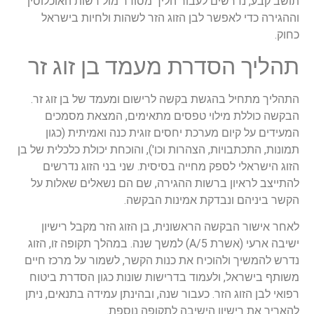
תושב קבע, נדרשים לעבור הליך מסודר מול רשות האוכלוסין
וההגירה כדי לאפשר לבן הזוג הזר לשהות ולחיות בישראל
כחוק.
תהליך הסדרת מעמד בן זוג זר
התהליך מתחיל בהגשת בקשה לרישום ומעמד של בן זוג זר.
הבקשה כוללת מילוי טפסים מתאימים, המצאת מסמכים
המעידים על קיום מערכת יחסים זוגית כנה ואמיתית (כגון
תמונות, התכתבויות, הצהרות וכו'), והוכחת יכולת כלכלית של בן
הזוג הישראלי לספק מחייה בסיסית. שני בני הזוג נדרשים
להתייצב לראיון ברשות ההגירה, שם הם נשאלים שאלות על
הקשר ביניהם ונבדקת אמינות הבקשה.
לאחר אישור הבקשה הראשונית, בן הזוג הזר מקבל רישיון
ישיבה ארעי (אשרת A/5) למשך שנה. במהלך תקופה זו, הזוג
נדרש להמשיך ולהוכיח את כנות הקשר, לשמור על מרכז חיים
משותף בישראל, ולעמוד בדרישות שונות כגון הסדרת ביטוח
רפואי לבן הזוג הזר. כעבור שנה, ובהינתן עמידה בתנאים, ניתן
להאריך את רישיון הישיבה לתקופה נוספת.