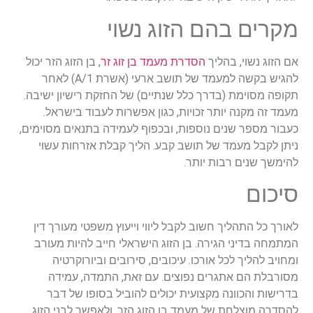
מקרים בהם הזוג נשוי
אם הזוג נשוי, בהליך
הסדרת מעמד בן זוג זר
, בן הזוג הזר יכול
להגיש בקשה למעמד של תושב ארעי (אשרת A/1) לאחר
תקופה מסוימת (בדרך כלל שנתיים) של החזקת רישיון ישיבה.
מעמד זה מקנה יותר זכויות, כגון אפשרות לעבוד בישראל.
כעבור מספר שנים נוספות, ובכפוף לעמידה בתנאים מסוימים,
ניתן לקבל מעמד של תושב קבע. הליך קבלת אזרחות עשוי
להימשך שנים רבות יותר.
סיכום
לאורך כל התהליך חשוב לקבל ליווי וייעוץ משפטי מעורך דין
המתמחה בדיני הגירה. בן הזוג הישראלי חייב להיות מעורב
ומחויב להליך לכל אורכו. עיכובים, סירובים וביורוקרטיה
מסורבלת הם אתגרים נפוצים. עם זאת, התמדה, עמידה
בדרישות והכוונה מקצועית יכולים להוביל בסופו של דבר
להסדרה מוצלחת של מעמד בן הזוג הזר, ולאפשר לבני הזוג