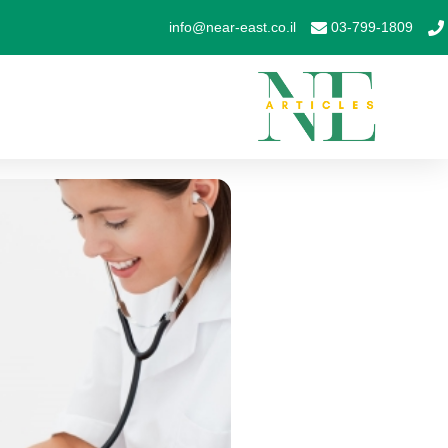
info@near-east.co.il
03-799-1809