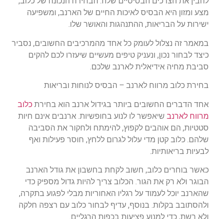
להבין את הצרכים הבסיסיים שלה. הבחירה הנכונה של כלוב,
מצע ומזון היא הבסיס לאיכות החיים של הארנב, ומשפיעה
ישירות על הבריאות, ההתנהגות והאושר שלו.
במאמר זה נצלול לעומק כל אחד מהמרכיבים החשובים, נסביר
כיצד לבחור נכון, ונעניק טיפים מעשיים שיעזרו לכם להקים
סביבת מחיה אידיאלית לארנב שלכם.
בחירת כלוב מרווח לארנב – הבסיס לנוחות ובריאות
אחד הדברים החשובים ביותר בגידול ארנב הוא בחירת
כלוב
מרווח לארנב
שיאפשר לו לנוע בחופשיות. ארנבים אינם חיות
סטטיות, הם אוהבים לקפוץ, להימתח ולחקור את הסביבה
שלהם. כלוב קטן מדי עלול לגרום ללחץ, חוסר פעילות ואף
לבעיות בריאותיות.
כאשר בוחרים כלוב, חשוב לקחת בחשבון את גודל הארנב
הבוגר ולא רק את הגור. הכלוב צריך להיות גדול מספיק כדי
שהארנב יוכל לעמוד על רגליו האחוריות מבלי לפגוע בתקרה,
ולהסתובב בקלות. בנוסף, עדיף לבחור כלוב עם רצפה חלקה
ולא רשת, כדי למנוע פציעות בכפות הרגליים.