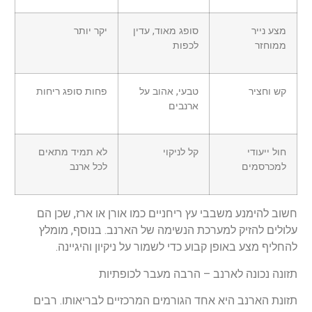
מצע נייר
סופג מאוד, עדין
יקר יותר
ממוחזר
לכפות
קש וחציר
טבעי, אהוב על
פחות סופג ריחות
ארנבים
חול ייעודי
קל לניקוי
לא תמיד מתאים
למכרסמים
לכל ארנב
חשוב להימנע משבבי עץ ריחניים כמו אורן או ארז, שכן הם
עלולים להזיק למערכת הנשימה של הארנב. בנוסף, מומלץ
להחליף מצע באופן קבוע כדי לשמור על ניקיון והיגיינה.
תזונה נכונה לארנב – הרבה מעבר לכופתיות
תזונת הארנב היא אחד הגורמים המרכזיים לבריאותו. רבים