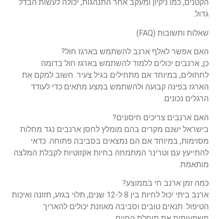
הקטנים, כמו ניקיון ומעקב אחר התנהגות, יכולה לעשות הבדל
גדול.
שאלות ותשובות (FAQ)
האם אפשר לאלף ארנב להשתמש בארגז חול?
כן, ארנבים יכולים ללמוד להשתמש בארגז חול בדומה
לחתולים, במיוחד אם מתחילים בגיל צעיר. חשוב למקם את
הארגז בפינה קבועה ולהשתמש במצע מתאים כדי לעודד
הרגלים נכונים.
האם ארנבים צריכים חיסונים?
בישראל ישנם מקרים בהם מומלץ לחסן ארנבים נגד מחלות
מסוימות, במיוחד אם הם נמצאים בסביבה פתוחה. כדאי
להתייעץ עם וטרינר המתמחה בחיות אקזוטיות לקבלת המלצה
מותאמת.
כמה זמן ארנב חי בממוצע?
ארנב ביתי יכול לחיות בין 8 ל-12 שנים, תלוי בגזע, תזונה ואיכות
הטיפול. תנאים טובים וסביבה מאוזנת יכולים להאריך
משמעותית את תוחלת החיים.