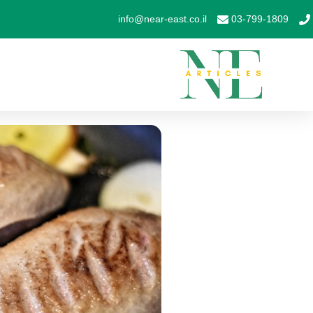
info@near-east.co.il
03-799-1809