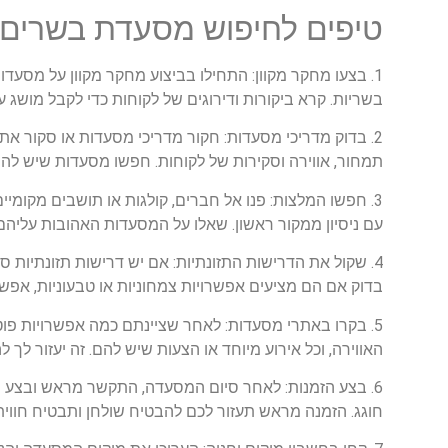
טיפים לחיפוש מסעדת בשרים 
1. בצעו מחקר מקוון: התחילו בביצוע מחקר מקוון על מסע
בשריות. קרא ביקורות ודירוגים של לקוחות כדי לקבל מושג ע
2. בדוק מדריכי מסעדות: חקור מדריכי מסעדות או סקור 
תמחור, אווירה וסקירות של לקוחות. חפשו מסעדות שיש להן 
3. חפשו המלצות: פנו אל חברים, קולגות או תושבים מקומי
עם ניסיון ממקור ראשון. שאלו על המסעדות האהובות עליהם
4. שקול את הדרישות התזונתיות: אם יש דרישות תזונתיות ספציפיות בתוך המשפחה שלכם, ודאו כי
בדוק אם הם מציעים אפשרויות צמחוניות או טבעוניות, אפש
5. בקרו באתרי מסעדות: לאחר שציינתם כמה אפשרויות פו
האווירה, וכל אירוע מיוחד או הצעות שיש להם. זה יעזור
6. בצע הזמנות: לאחר סיום המסעדה, התקשר מראש ובצע 
חוגג. הזמנה מראש תעזור לכם להבטיח שולחן ותבטיח חווית